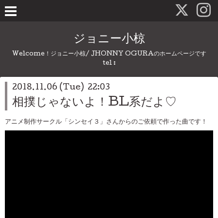
ジョニー小椋
Welcome！ジョニー小椋/ JHONNY OGURAのホームページです
tel :
2018.11.06 (Tue) 22:03
相撲じゃないよ！BL系だよ♡
アニメ制作サークル「シンセイ３」さんからのご依頼で作った曲です！